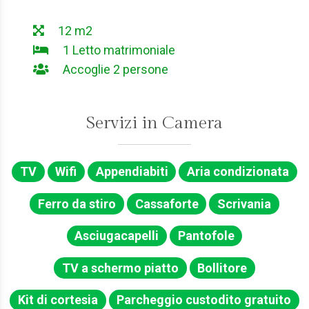
12 m2
1 Letto matrimoniale
Accoglie 2 persone
Servizi in Camera
TV
Wifi
Appendiabiti
Aria condizionata
Ferro da stiro
Cassaforte
Scrivania
Asciugacapelli
Pantofole
TV a schermo piatto
Bollitore
Kit di cortesia
Parcheggio custodito gratuito