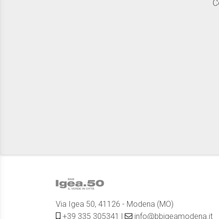
C
Via Igea 50, 41126 - Modena (MO)
+39 335 305341
|
info@bbigeamodena.it